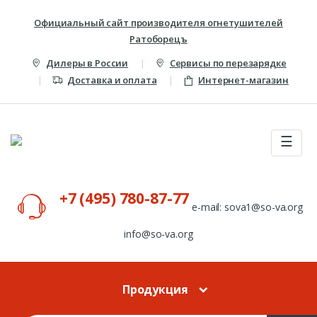
Skip to navigation
Skip to content
Официальный сайт производителя огнетушителей
Ратоборецъ
Дилеры в России
Сервисы по перезарядке
Доставка и оплата
Интернет-магазин
☰
+7 (495) 780-87-77
e-mail: sova1@so-va.org
info@so-va.org
Продукция