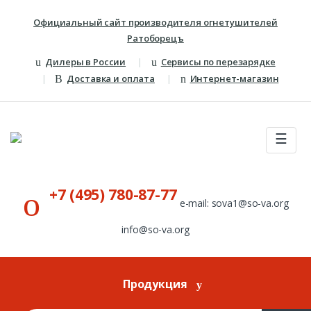
Skip to navigation
Skip to content
Официальный сайт производителя огнетушителей
Ратоборецъ
Дилеры в России
Сервисы по перезарядке
Доставка и оплата
Интернет-магазин
☰
+7 (495) 780-87-77
e-mail: sova1@so-va.org
info@so-va.org
Продукция