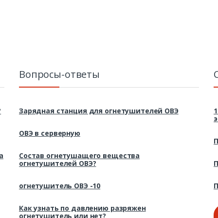
Вопросы-ответы
?
Зарядная станция для огнетушителей ОВЭ
1
э
ОВЭ в серверную
П
а
Состав огнетушащего вещества
огнетушителей ОВЭ?
П
огнетушитель ОВЭ -10
П
Как узнать по давлению разряжен
огнетушитель или нет?