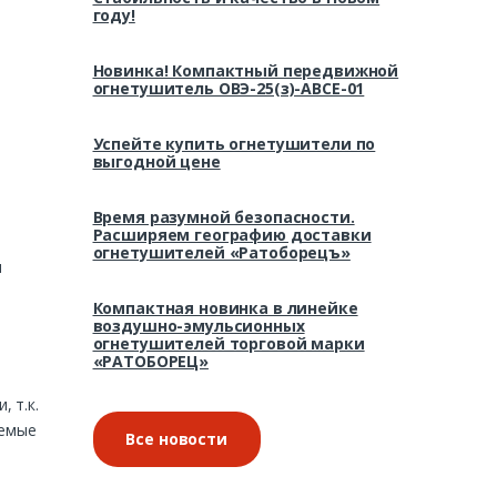
году!
Новинка! Компактный передвижной
огнетушитель ОВЭ-25(з)-АВСЕ-01
Успейте купить огнетушители по
выгодной цене
Время разумной безопасности.
Расширяем географию доставки
.
огнетушителей «Ратоборецъ»
и
Компактная новинка в линейке
воздушно-эмульсионных
огнетушителей торговой марки
«РАТОБОРЕЦ»
 т.к.
яемые
Все новости