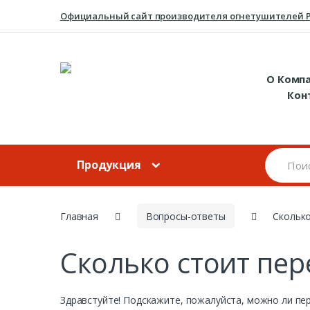
Skip to navigation
Skip to content
Официальный сайт производителя огнетушителей 
О Комп
Кон
Продукция
Главная
Вопросы-ответы
Сколько
Сколько стоит пе
Здравстуйте! Подскажите, пожалуйста, можно ли пер