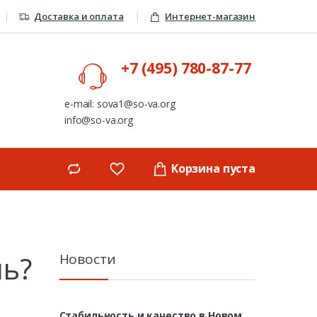
Доставка и оплата
Интернет-магазин
+7 (495) 780-87-77
e-mail: sova1@so-va.org
info@so-va.org
Корзина пуста
ль?
Новости
Стабильность и качество в Новом